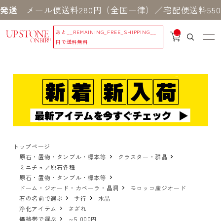
メール便送料280円（全国一律）／宅配便送料550円 
あと
__REMAINING_FREE_SHIPPING__
__
IT
円で送料無料
M
_C
N
T_
_
トップページ
原石・置物・タンブル・標本等
クラスター・群晶
ミニチュア原石各種
原石・置物・タンブル・標本等
ドーム・ジオード・カペーラ・晶洞
モロッコ産ジオード
石の名前で選ぶ
サ行
水晶
浄化アイテム
さざれ
価格帯で選ぶ
～5,000円