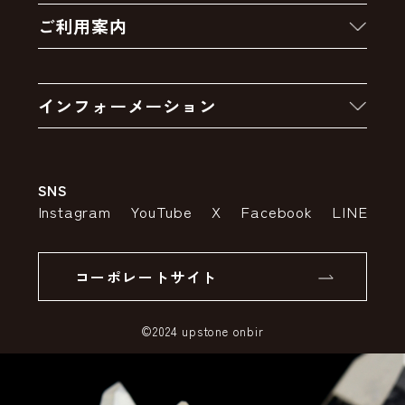
ご利用案内
クーポン
お買い物の流れ
卸販売・大量注文
インフォーメーション
お支払いについて
アウトレットセール
会社案内
送料・配送について
SNS
特定商取引法の表示
ポイントについて
Instagram
YouTube
X
Facebook
LINE
個人情報の取り扱いについて
返品について
コーポレートサイト
SSLサーバー証明書とは
©2024 upstone onbir