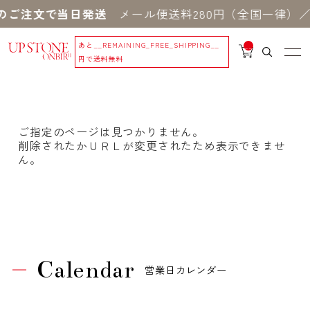
のご注文で当日発送
メール便送料280円（全国一律）／
あと
__REMAINING_FREE_SHIPPING__
__
IT
円で送料無料
M
_C
N
T_
_
ご指定のページは見つかりません。
削除されたかＵＲＬが変更されたため表示できませ
ん。
Calendar
営業日カレンダー