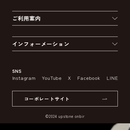
新着商品
ご利用案内
クーポン
お買い物の流れ
卸販売・大量注文
インフォーメーション
お支払いについて
アウトレットセール
会社案内
送料・配送について
SNS
特定商取引法の表示
ポイントについて
Instagram
YouTube
X
Facebook
LINE
個人情報の取り扱いについて
返品について
コーポレートサイト
SSLサーバー証明書とは
©2024 upstone onbir