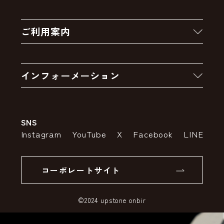
新着商品
ご利用案内
クーポン
お買い物の流れ
卸販売・大量注文
インフォーメーション
お支払いについて
アウトレットセール
会社案内
送料・配送について
SNS
特定商取引法の表示
ポイントについて
Instagram
YouTube
X
Facebook
LINE
個人情報の取り扱いについて
返品について
コーポレートサイト
SSLサーバー証明書とは
©2024 upstone onbir