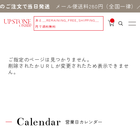
のご注文で当日発送
メール便送料280円（全国一律）／
あと
__REMAINING_FREE_SHIPPING__
__
IT
円で送料無料
M
_C
N
T_
_
ご指定のページは見つかりません。
削除されたかＵＲＬが変更されたため表示できませ
ん。
Calendar
営業日カレンダー