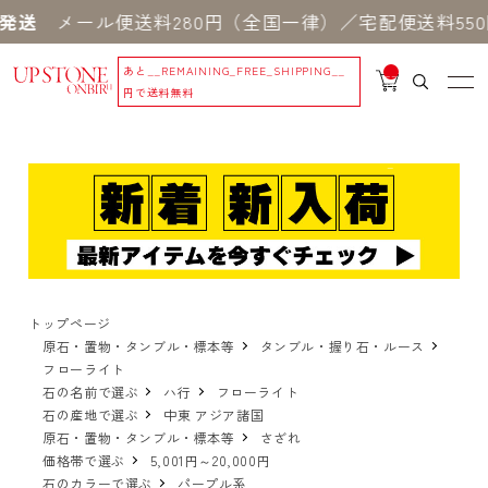
メール便送料280円（全国一律）／宅配便送料550円 
あと
__REMAINING_FREE_SHIPPING__
__
IT
円で送料無料
M
_C
N
T_
_
トップページ
原石・置物・タンブル・標本等
タンブル・握り石・ルース
フローライト
石の名前で選ぶ
ハ行
フローライト
石の産地で選ぶ
中東 アジア諸国
原石・置物・タンブル・標本等
さざれ
価格帯で選ぶ
5,001円～20,000円
石のカラーで選ぶ
パープル系