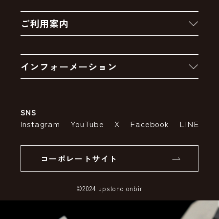
新着商品
ご利用案内
クーポン
お買い物の流れ
卸販売・大量注文
インフォーメーション
お支払いについて
アウトレットセール
会社案内
送料・配送について
SNS
特定商取引法の表示
ポイントについて
Instagram
YouTube
X
Facebook
LINE
個人情報の取り扱いについて
返品について
コーポレートサイト
SSLサーバー証明書とは
©2024 upstone onbir