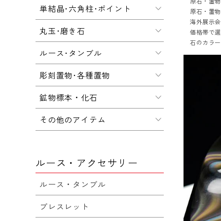
原石・置
単結晶･六角柱･ポイント
原石・置
海外展示会
丸玉･磨き石
価格帯で
石のカラ
ルース･タンブル
彫刻置物･各種置物
鉱物標本・化石
その他のアイテム
ルース・アクセサリー
ルース・タンブル
ブレスレット