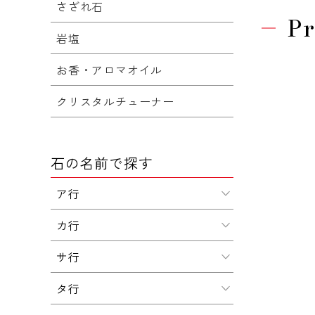
さざれ石
Pr
岩塩
お香・アロマオイル
クリスタルチューナー
石の名前で探す
ア行
カ行
サ行
タ行