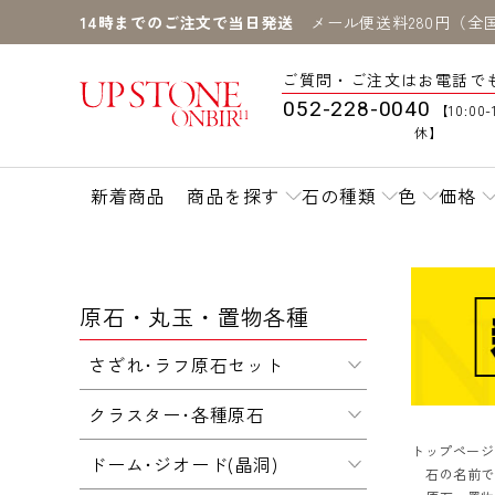
14時までのご注文で当日発送
メール便送料280円（全
ご質問・ご注文はお電話で
052-228-0040
【10:00-
休】
新着商品
商品を探す
石の種類
色
価格
原石・丸玉・置物各種
さざれ･ラフ原石セット
クラスター･各種原石
トップページ
ドーム･ジオード(晶洞)
石の名前