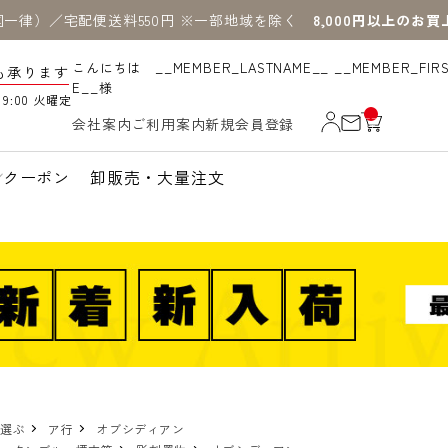
国一律）／宅配便送料550円 ※一部地域を除く
8,000円以上のお
こんにちは __MEMBER_LASTNAME__ __MEMBER_FIR
も承ります
E__様
19:00 火曜定
__
会社案内
ご利用案内
新規会員登録
IT
M
_C
N
クーポン
卸販売・大量注文
T_
_
で選ぶ
ア行
オブシディアン