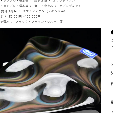
物・タンブル・標本等
彫刻置物
オブシディアン
物・タンブル・標本等
丸玉・磨き石
オブシディアン
 買付け商品
オブシディアン（メキシコ産）
選ぶ
50,001円～100,000円
ーで選ぶ
ブラック・ブラウン・シルバー系