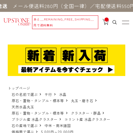
ル便送料280円（全国一律）／宅配便送料550円 ※
あと
__REMAINING_FREE_SHIPPING__
__
IT
円で送料無料
M
_C
N
T_
_
トップページ
石の名前で選ぶ
サ行
水晶
原石・置物・タンブル・標本等
丸玉・磨き石
天然水晶丸玉
原石・置物・タンブル・標本等
クラスター・群晶
ブラジル産 水晶クラスター
コリント産 水晶クラスター
石の産地で選ぶ
中米・南米諸国
価格帯で選ぶ
5,001円～20,000円