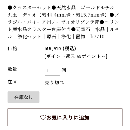
●クラスターセット●天然水晶 ゴールドルチル
丸玉 デュオ【約44.4mm珠・約15.7mm珠】●ブ
ラジル・バイーア州ノーヴォオリゾンテ産●コリン
ト産水晶クラスター台座付き●天然石｜水晶｜ルチ
ル｜浄化セット｜原石｜浄化｜置物｜b7710
価格:
¥5,910
(税込)
[ポイント還元 59ポイント～]
数量:
個
在庫:
売り切れ
お気に入りに追加