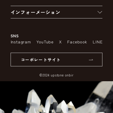
お買い物の流れ
卸販売・大量注文
インフォーメーション
お支払いについて
アウトレットセール
会社案内
送料・配送について
SNS
特定商取引法の表示
ポイントについて
Instagram
YouTube
X
Facebook
LINE
個人情報の取り扱いについて
返品について
コーポレートサイト
SSLサーバー証明書とは
©2024 upstone onbir