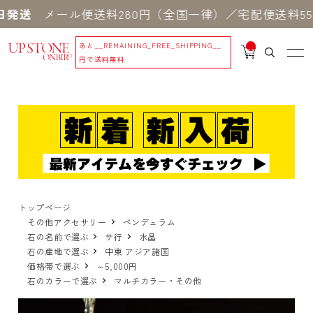
送
メール便送料280円（全国一律）／宅配便送料550円
あと
__REMAINING_FREE_SHIPPING__
__
IT
円で送料無料
M
_C
N
T_
_
トップページ
その他アクセサリー
ペンデュラム
石の名前で選ぶ
サ行
水晶
石の産地で選ぶ
中東 アジア諸国
価格帯で選ぶ
～5,000円
石のカラーで選ぶ
マルチカラー・その他