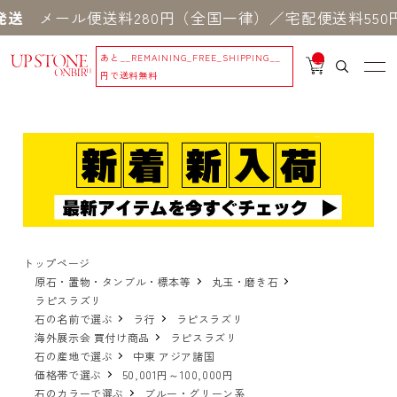
ール便送料280円（全国一律）／宅配便送料550円 
あと
__REMAINING_FREE_SHIPPING__
__
IT
円で送料無料
M
_C
N
T_
_
トップページ
原石・置物・タンブル・標本等
丸玉・磨き石
ラピスラズリ
石の名前で選ぶ
ラ行
ラピスラズリ
海外展示会 買付け商品
ラピスラズリ
石の産地で選ぶ
中東 アジア諸国
価格帯で選ぶ
50,001円～100,000円
石のカラーで選ぶ
ブルー・グリーン系