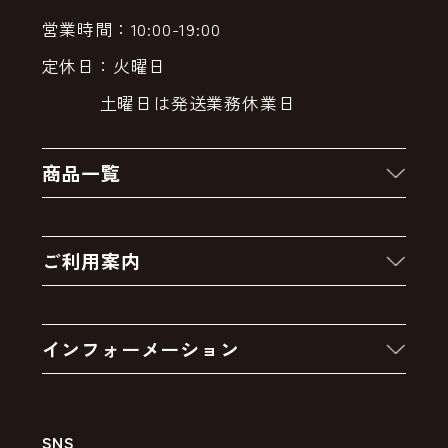
営業時間：10:00-19:00
定休日：火曜日
土曜日は発送業務休業日
商品一覧
新着商品
ご利用案内
クーポン
お買い物の流れ
卸販売・大量注文
インフォーメーション
お支払いについて
アウトレットセール
会社案内
送料・配送について
SNS