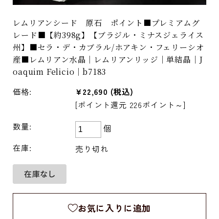
レムリアンシード 原石 ポイント■プレミアムグ
レード■【約398g】【ブラジル・ミナスジェライス
州】■セラ・デ・カブラル/ホアキン・フェリーシオ
産■レムリアン水晶｜レムリアンリッジ｜単結晶｜J
oaquim Felicio｜b7183
価格:
¥22,690
(税込)
[ポイント還元 226ポイント～]
数量:
個
在庫:
売り切れ
お気に入りに追加