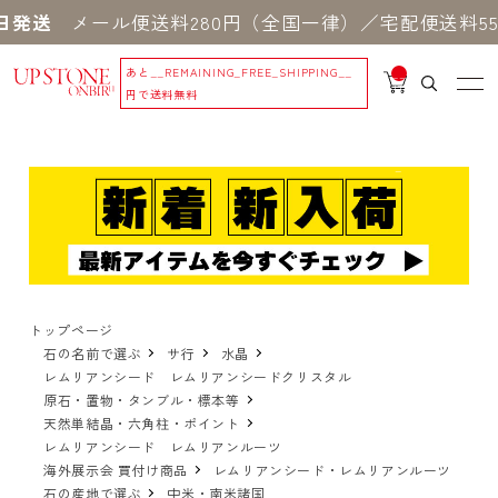
メール便送料280円（全国一律）／宅配便送料550円
あと
__REMAINING_FREE_SHIPPING__
__
IT
円で送料無料
M
_C
N
T_
_
トップページ
石の名前で選ぶ
サ行
水晶
レムリアンシード レムリアンシードクリスタル
原石・置物・タンブル・標本等
天然単結晶・六角柱・ポイント
レムリアンシード レムリアンルーツ
海外展示会 買付け商品
レムリアンシード・レムリアンルーツ
石の産地で選ぶ
中米・南米諸国