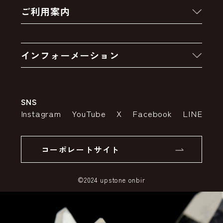
ご利用案内
クーポン
お買い物の流れ
卸販売・大量注文
インフォーメーション
お支払いについて
アウトレットセール
会社案内
送料・配送について
SNS
特定商取引法の表示
ポイントについて
Instagram
YouTube
X
Facebook
LINE
個人情報の取り扱いについて
返品について
コーポレートサイト
SSLサーバー証明書とは
©2024 upstone onbir