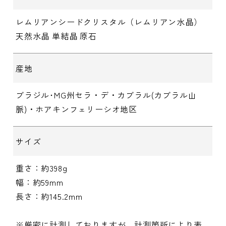
レムリアンシードクリスタル（レムリアン水晶）
天然水晶 単結晶 原石
産地
ブラジル･MG州セラ・デ・カブラル(カブラル山
脈)・ホアキンフェリーシオ地区
サイズ
重さ：約398g
幅：約59mm
長さ：約145.2mm
※厳密に計測しておりますが、計測箇所により表