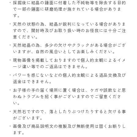
採掘後に結晶の錘面に付着した不純物等を除去する目的
で一部の錘面に研磨処理が施されている場合がありま
す。
天然の状態の為、結晶が鋭利になっている場合がありま
すので、開封時及びお取り扱い時のお怪我には十分ご注
意ください。
天然結晶の為、多少の欠けやクラックがある場合がござ
いますが、自然の風合いとしてお楽しみください。
現物画像を掲載しておりますので個人的主観によるイメ
ージ違い等でのご返品はできません。
パワーを感じないなどの個人的主観による返品交換及び
返金はできません。
お子様の手の届く場所に置く場合は、ケガや誤飲など思
わぬトラブルを招く事がございますのでご留意くださ
い。
天然石ですので、落としたりぶつけたりすると欠ける事
がございます。
画像及び商品説明文の複製及び無断使用は固くお断りし
ます。