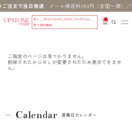
のご注文で当日発送
メール便送料280円（全国一律）／宅
あと
__REMAINING_FREE_SHIPPING__
__
IT
円で送料無料
M
_C
N
T_
_
ご指定のページは見つかりません。
削除されたかＵＲＬが変更されたため表示できませ
ん。
Calendar
営業日カレンダー