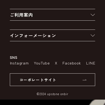
新着商品
ご利用案内
クーポン
お買い物の流れ
卸販売・大量注文
インフォーメーション
お支払いについて
アウトレットセール
会社案内
送料・配送について
SNS
特定商取引法の表示
ポイントについて
Instagram
YouTube
X
Facebook
LINE
個人情報の取り扱いについて
返品について
コーポレートサイト
SSLサーバー証明書とは
©2024 upstone onbir