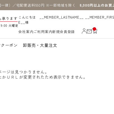
国一律）／宅配便送料550円 ※一部地域を除く
8,000円以上のお
こんにちは __MEMBER_LASTNAME__ __MEMBER_FIR
も承ります
E__様
19:00 火曜定
__
会社案内
ご利用案内
新規会員登録
IT
M
_C
N
クーポン
卸販売・大量注文
T_
_
ページは見つかりません。
たかＵＲＬが変更されたため表示できません。