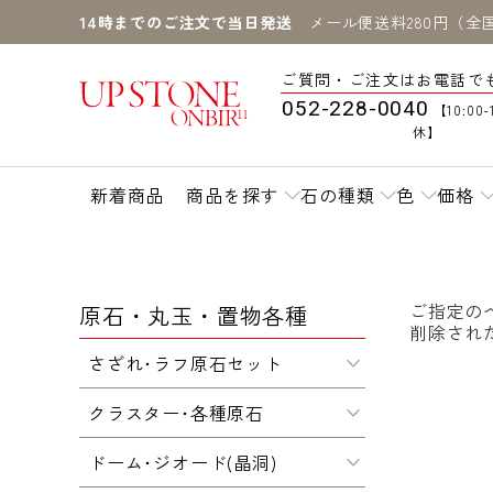
14時までのご注文で当日発送
メール便送料280円（全
ご質問・ご注文はお電話で
052-228-0040
【10:00-
休】
新着商品
商品を探す
石の種類
色
価格
ご指定の
原石・丸玉・置物各種
削除され
さざれ･ラフ原石セット
クラスター･各種原石
ドーム･ジオード(晶洞)