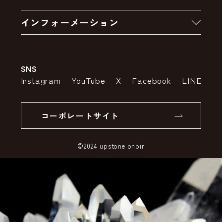
お買い物の流れ
卸販売・大量注文
インフォーメーション
お支払いについて
アウトレットセール
会社案内
送料・配送について
SNS
特定商取引法の表示
ポイントについて
Instagram
YouTube
X
Facebook
LINE
個人情報の取り扱いについて
返品について
コーポレートサイト
SSLサーバー証明書とは
©2024 upstone onbir