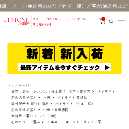
ール便送料280円（全国一律）／宅配便送料550円 ※
あと
__REMAINING_FREE_SHIPPING__
__
IT
円で送料無料
M
_C
N
T_
_
トップページ
原石・置物・タンブル・標本等
丸玉・磨き石
パイライト
石の名前で選ぶ
ハ行
パイライト 黄鉄鉱
海外展示会 買付け商品
パイライト（ペルー産）
石の産地で選ぶ
中米・南米諸国
価格帯で選ぶ
～5,000円
石のカラーで選ぶ
イエロー・ゴールド・オレンジ系