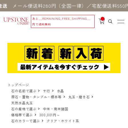
ル便送料280円（全国一律）／宅配便送料550円 ※
あと
__REMAINING_FREE_SHIPPING__
__
IT
円で送料無料
M
_C
N
T_
_
トップページ
石の名前で選ぶ
サ行
水晶
原石・置物・タンブル・標本等
丸玉・磨き石
天然水晶丸玉
石の産地で選ぶ
中米・南米諸国
価格帯で選ぶ
300,001円～
石のカラーで選ぶ
クリア・ホワイト系