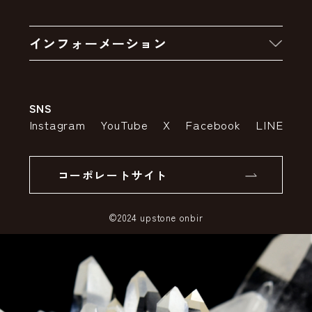
お買い物の流れ
卸販売・大量注文
インフォーメーション
お支払いについて
アウトレットセール
会社案内
送料・配送について
SNS
特定商取引法の表示
ポイントについて
Instagram
YouTube
X
Facebook
LINE
個人情報の取り扱いについて
返品について
コーポレートサイト
SSLサーバー証明書とは
©2024 upstone onbir