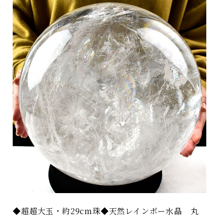
◆超超大玉・約29cm珠◆天然レインボー水晶 丸