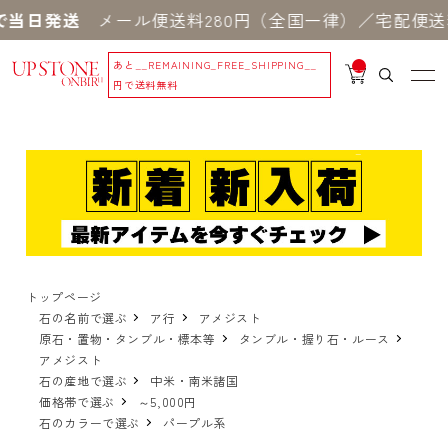
当日発送
メール便送料280円（全国一律）／宅配便送料
あと
__REMAINING_FREE_SHIPPING__
__
IT
円で送料無料
M
_C
N
T_
_
トップページ
石の名前で選ぶ
ア行
アメジスト
原石・置物・タンブル・標本等
タンブル・握り石・ルース
アメジスト
石の産地で選ぶ
中米・南米諸国
価格帯で選ぶ
～5,000円
石のカラーで選ぶ
パープル系