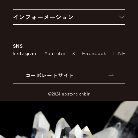
お買い物の流れ
卸販売・大量注文
インフォーメーション
お支払いについて
アウトレットセール
会社案内
送料・配送について
SNS
特定商取引法の表示
ポイントについて
Instagram
YouTube
X
Facebook
LINE
個人情報の取り扱いについて
返品について
コーポレートサイト
SSLサーバー証明書とは
©2024 upstone onbir