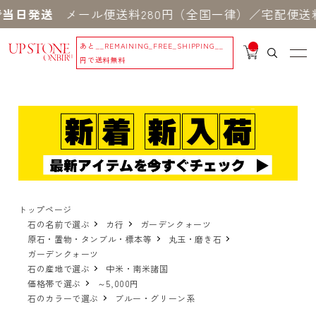
当日発送
メール便送料280円（全国一律）／宅配便送料
あと
__REMAINING_FREE_SHIPPING__
__
IT
円で送料無料
M
_C
N
T_
_
トップページ
石の名前で選ぶ
カ行
ガーデンクォーツ
原石・置物・タンブル・標本等
丸玉・磨き石
ガーデンクォーツ
石の産地で選ぶ
中米・南米諸国
価格帯で選ぶ
～5,000円
石のカラーで選ぶ
ブルー・グリーン系