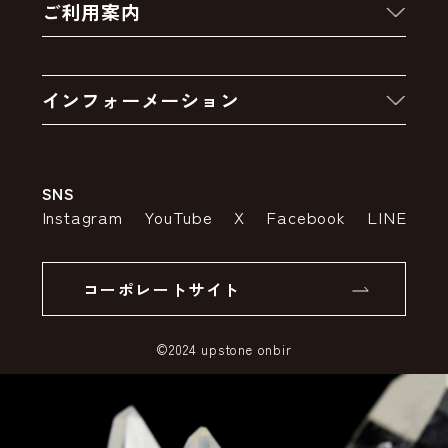
ご利用案内
クーポン
お買い物の流れ
卸販売・大量注文
インフォーメーション
お支払いについて
アウトレットセール
会社案内
送料・配送について
SNS
特定商取引法の表示
ポイントについて
Instagram
YouTube
X
Facebook
LINE
個人情報の取り扱いについて
返品について
コーポレートサイト
SSLサーバー証明書とは
©2024 upstone onbir