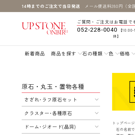
14時までのご注文で当日発送
メール便送料280円（全
ご質問・ご注文はお電話で
052-228-0040
【10:00-
休】
新着商品
商品を探す
石の種類
色
価格
原石・丸玉・置物各種
さざれ･ラフ原石セット
クラスター･各種原石
トップページ
ドーム･ジオード(晶洞)
石の名前