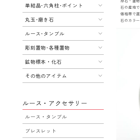
原石・置
単結晶･六角柱･ポイント
石の産地
価格帯で
丸玉･磨き石
石のカラ
ルース･タンブル
彫刻置物･各種置物
鉱物標本・化石
その他のアイテム
ルース・アクセサリー
ルース・タンブル
ブレスレット