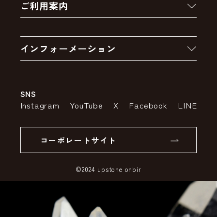
ご利用案内
クーポン
お買い物の流れ
卸販売・大量注文
インフォーメーション
お支払いについて
アウトレットセール
会社案内
送料・配送について
SNS
特定商取引法の表示
ポイントについて
Instagram
YouTube
X
Facebook
LINE
個人情報の取り扱いについて
返品について
コーポレートサイト
SSLサーバー証明書とは
©2024 upstone onbir