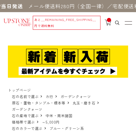
当日発送
メール便送料280円（全国一律）／宅配便送料
あと
__REMAINING_FREE_SHIPPING__
__
IT
円で送料無料
M
_C
N
T_
_
トップページ
石の名前で選ぶ
カ行
ガーデンクォーツ
原石・置物・タンブル・標本等
丸玉・磨き石
ガーデンクォーツ
石の産地で選ぶ
中米・南米諸国
価格帯で選ぶ
～5,000円
石のカラーで選ぶ
ブルー・グリーン系