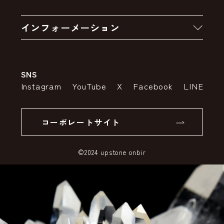
お買い物の流れ
卸販売・大量注文
インフォーメーション
お支払いについて
アウトレットセール
会社案内
送料・配送について
SNS
特定商取引法の表示
ポイントについて
Instagram
YouTube
X
Facebook
LINE
個人情報の取り扱いについて
返品について
コーポレートサイト
SSLサーバー証明書とは
©2024 upstone onbir