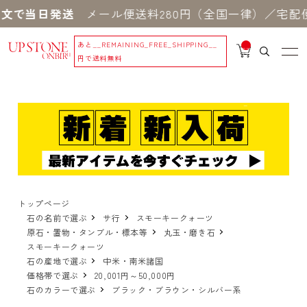
文で当日発送
メール便送料280円（全国一律）／宅配便送
あと
__REMAINING_FREE_SHIPPING__
__
IT
円で送料無料
M
_C
N
T_
_
トップページ
石の名前で選ぶ
サ行
スモーキークォーツ
原石・置物・タンブル・標本等
丸玉・磨き石
スモーキークォーツ
石の産地で選ぶ
中米・南米諸国
価格帯で選ぶ
20,001円～50,000円
石のカラーで選ぶ
ブラック・ブラウン・シルバー系