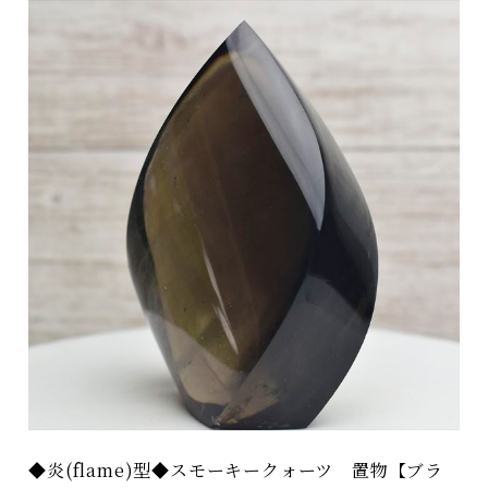
◆炎(flame)型◆スモーキークォーツ 置物【ブラ