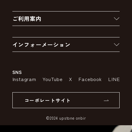
新着商品
ご利用案内
クーポン
お買い物の流れ
卸販売・大量注文
インフォーメーション
お支払いについて
アウトレットセール
会社案内
送料・配送について
SNS
特定商取引法の表示
ポイントについて
Instagram
YouTube
X
Facebook
LINE
個人情報の取り扱いについて
返品について
コーポレートサイト
SSLサーバー証明書とは
©2024 upstone onbir