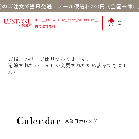
でのご注文で当日発送
メール便送料280円（全国一律）／
あと
__REMAINING_FREE_SHIPPING__
__
IT
円で送料無料
M
_C
N
T_
_
ご指定のページは見つかりません。
削除されたかＵＲＬが変更されたため表示できませ
ん。
Calendar
営業日カレンダー