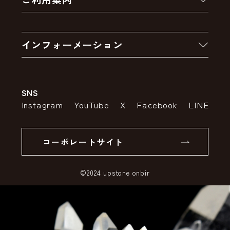
クーポン
お買い物の流れ
卸販売・大量注文
インフォーメーション
お支払いについて
アウトレットセール
会社案内
送料・配送について
SNS
特定商取引法の表示
ポイントについて
Instagram
YouTube
X
Facebook
LINE
個人情報の取り扱いについて
返品について
コーポレートサイト
SSLサーバー証明書とは
©2024 upstone onbir