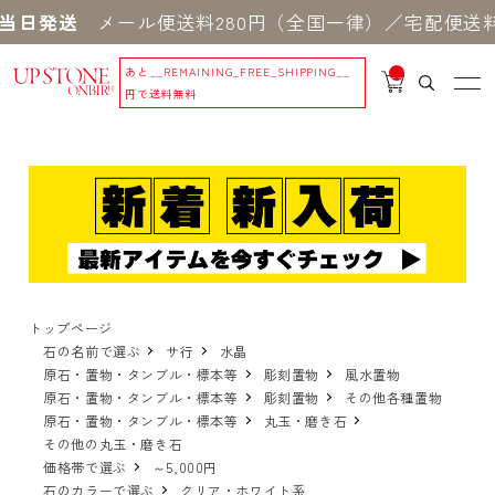
当日発送
メール便送料280円（全国一律）／宅配便送料5
あと
__REMAINING_FREE_SHIPPING__
__
IT
円で送料無料
M
_C
N
T_
_
トップページ
石の名前で選ぶ
サ行
水晶
原石・置物・タンブル・標本等
彫刻置物
風水置物
原石・置物・タンブル・標本等
彫刻置物
その他各種置物
原石・置物・タンブル・標本等
丸玉・磨き石
その他の丸玉・磨き石
価格帯で選ぶ
～5,000円
石のカラーで選ぶ
クリア・ホワイト系