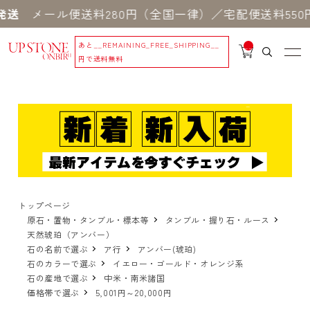
ール便送料280円（全国一律）／宅配便送料550円 
あと
__REMAINING_FREE_SHIPPING__
__
IT
円で送料無料
M
_C
N
T_
_
トップページ
原石・置物・タンブル・標本等
タンブル・握り石・ルース
天然琥珀（アンバー）
石の名前で選ぶ
ア行
アンバー(琥珀)
石のカラーで選ぶ
イエロー・ゴールド・オレンジ系
石の産地で選ぶ
中米・南米諸国
価格帯で選ぶ
5,001円～20,000円