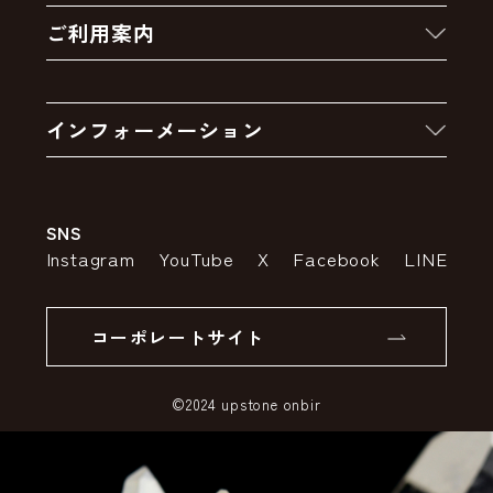
ご利用案内
クーポン
お買い物の流れ
卸販売・大量注文
インフォーメーション
お支払いについて
アウトレットセール
会社案内
送料・配送について
SNS
特定商取引法の表示
ポイントについて
Instagram
YouTube
X
Facebook
LINE
個人情報の取り扱いについて
返品について
コーポレートサイト
SSLサーバー証明書とは
©2024 upstone onbir