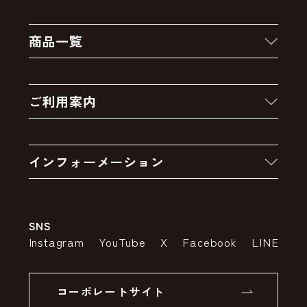
商品一覧
新着商品
ご利用案内
クーポン
お買い物の流れ
卸販売・大量注文
インフォーメーション
お支払いについて
アウトレットセール
会社案内
送料・配送について
SNS
特定商取引法の表示
ポイントについて
Instagram
YouTube
X
Facebook
LINE
個人情報の取り扱いについて
返品について
コーポレートサイト
SSLサーバー証明書とは