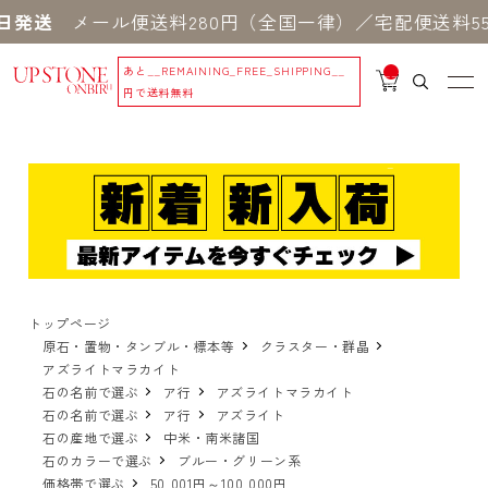
送
メール便送料280円（全国一律）／宅配便送料550
あと
__REMAINING_FREE_SHIPPING__
__
IT
円で送料無料
M
_C
N
T_
_
トップページ
原石・置物・タンブル・標本等
クラスター・群晶
アズライトマラカイト
石の名前で選ぶ
ア行
アズライトマラカイト
石の名前で選ぶ
ア行
アズライト
石の産地で選ぶ
中米・南米諸国
石のカラーで選ぶ
ブルー・グリーン系
価格帯で選ぶ
50,001円～100,000円