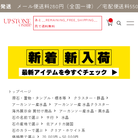
メール便送料280円（全国一律）／宅配便送料550円
あと
__REMAINING_FREE_SHIPPING__
__
IT
円で送料無料
M
_C
N
T_
_
トップページ
原石・置物・タンブル・標本等
クラスター・群晶
アーカンソー産水晶
アーカンソー産 水晶クラスター
海外展示会 買付け商品
アーカンソー産水晶・黒水晶
石の名前で選ぶ
サ行
水晶
石の産地で選ぶ
北アメリカ諸国
石のカラーで選ぶ
クリア・ホワイト系
価格帯で選ぶ
20,001円～50,000円