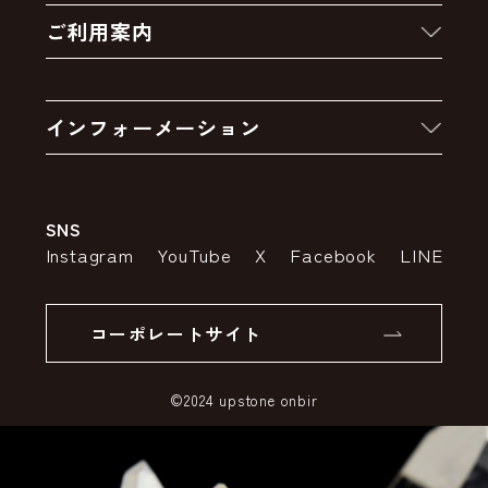
ご利用案内
クーポン
お買い物の流れ
卸販売・大量注文
インフォーメーション
お支払いについて
アウトレットセール
会社案内
送料・配送について
SNS
特定商取引法の表示
ポイントについて
Instagram
YouTube
X
Facebook
LINE
個人情報の取り扱いについて
返品について
コーポレートサイト
SSLサーバー証明書とは
©2024 upstone onbir