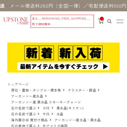
ル便送料280円（全国一律）／宅配便送料550円 ※
あと
__REMAINING_FREE_SHIPPING__
__
IT
円で送料無料
M
_C
N
T_
_
トップページ
原石・置物・タンブル・標本等
クラスター・群晶
アーカンソー産水晶
アーカンソー産 黒水晶 スモーキークォーツ
石の名前で選ぶ
カ行
黒水晶(モリオン)
石の名前で選ぶ
サ行
水晶
海外展示会 買付け商品
アーカンソー産水晶・黒水晶
石の産地で選ぶ
北アメリカ諸国