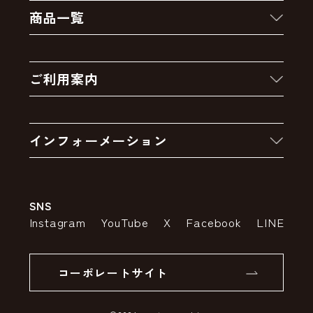
商品一覧
新着商品
ご利用案内
クーポン
お買い物の流れ
卸販売・大量注文
インフォーメーション
お支払いについて
アウトレットセール
会社案内
送料・配送について
SNS
特定商取引法の表示
ポイントについて
Instagram
YouTube
X
Facebook
LINE
個人情報の取り扱いについて
返品について
コーポレートサイト
SSLサーバー証明書とは