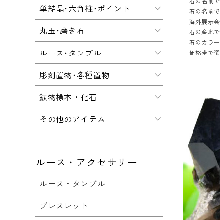
石の名前
単結晶･六角柱･ポイント
石の名前
海外展示会
丸玉･磨き石
石の産地
石のカラ
ルース･タンブル
価格帯で
彫刻置物･各種置物
鉱物標本・化石
その他のアイテム
ルース・アクセサリー
ルース・タンブル
ブレスレット