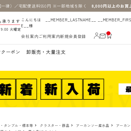
国一律）／宅配便送料550円 ※一部地域を除く
8,000円以上のお
こんにちは __MEMBER_LASTNAME__ __MEMBER_FIR
も承ります
E__様
19:00 火曜定
__
会社案内
ご利用案内
新規会員登録
IT
M
_C
N
クーポン
卸販売・大量注文
T_
_
物・タンブル・標本等
クラスター・群晶
アーカンソー産水晶
アーカン