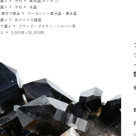
で選ぶ
カ行
黒水晶(モリオン)
で選ぶ
サ行
水晶
 買付け商品
アーカンソー産水晶・黒水晶
で選ぶ
北アメリカ諸国
ーで選ぶ
ブラック・ブラウン・シルバー系
選ぶ
5,001円～20,000円