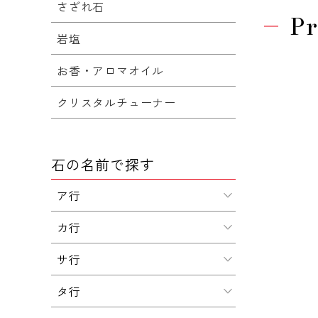
さざれ石
Pr
岩塩
お香・アロマオイル
クリスタルチューナー
石の名前で探す
ア行
カ行
サ行
タ行