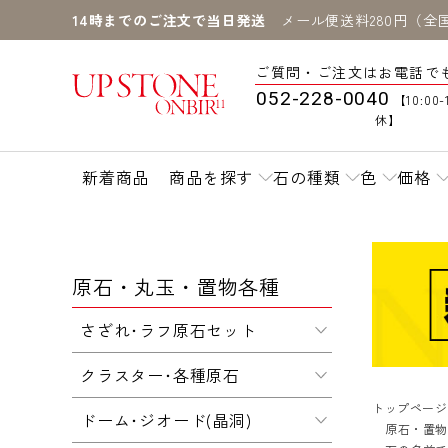
14時までのご注文で当日発送
メール便送料280円（全
ご質問・ご注文はお電話で
052-228-0040
【10:00-
休】
新着商品
商品を探す
石の種類
色
価格
原石・丸玉・置物各種
さざれ･ラフ原石セット
クラスター･各種原石
トップページ
ドーム･ジオード(晶洞)
原石・置