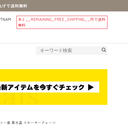
買上げで送料無料
STNAM
あと
__REMAINING_FREE_SHIPPING__
円で送料
無料
ソー産 黒水晶 スモーキークォーツ