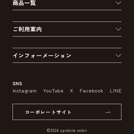
商品一覧
新着商品
ご利用案内
クーポン
お買い物の流れ
卸販売・大量注文
インフォーメーション
お支払いについて
アウトレットセール
会社案内
送料・配送について
SNS
特定商取引法の表示
ポイントについて
Instagram
YouTube
X
Facebook
LINE
個人情報の取り扱いについて
返品について
コーポレートサイト
SSLサーバー証明書とは
©2024 upstone onbir