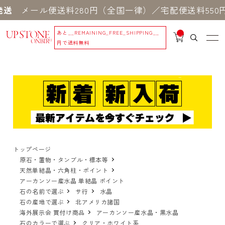
ール便送料280円（全国一律）／宅配便送料550円 
あと
__REMAINING_FREE_SHIPPING__
__
IT
円で送料無料
M
_C
N
T_
_
トップページ
原石・置物・タンブル・標本等
天然単結晶・六角柱・ポイント
アーカンソー産水晶 単結晶 ポイント
石の名前で選ぶ
サ行
水晶
石の産地で選ぶ
北アメリカ諸国
海外展示会 買付け商品
アーカンソー産水晶・黒水晶
石のカラーで選ぶ
クリア・ホワイト系