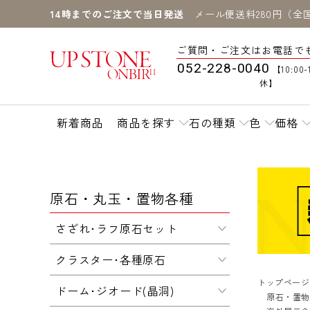
14時までのご注文で当日発送
メール便送料280円（全
ご質問・ご注文はお電話で
052-228-0040
【10:00-
休】
新着商品
商品を探す
石の種類
色
価格
原石・丸玉・置物各種
さざれ･ラフ原石セット
クラスター･各種原石
トップページ
ドーム･ジオード(晶洞)
原石・置