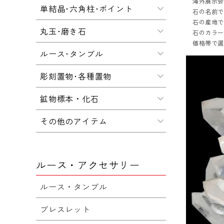
海外展示会
単結晶･六角柱･ポイント
石の名前
石の産地
丸玉･磨き石
石のカラ
価格帯で
ルース･タンブル
彫刻置物･各種置物
鉱物標本・化石
その他のアイテム
ルース・アクセサリー
ルース・タンブル
ブレスレット