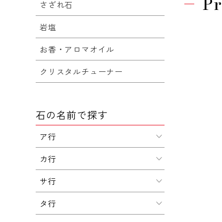
Pr
さざれ石
岩塩
お香・アロマオイル
クリスタルチューナー
石の名前で探す
ア行
カ行
サ行
タ行