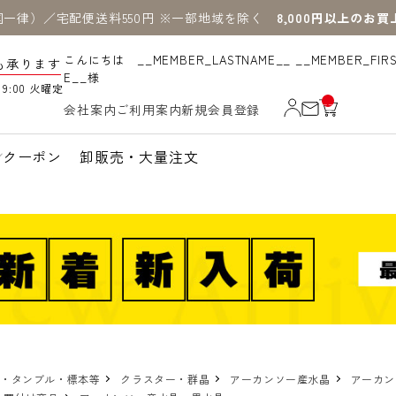
国一律）／宅配便送料550円 ※一部地域を除く
8,000円以上のお
こんにちは __MEMBER_LASTNAME__ __MEMBER_FIR
も承ります
E__様
19:00 火曜定
__
会社案内
ご利用案内
新規会員登録
IT
M
_C
N
クーポン
卸販売・大量注文
T_
_
物・タンブル・標本等
クラスター・群晶
アーカンソー産水晶
アーカン