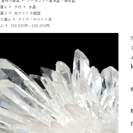
 買付け商品
アーカンソー産水晶・黒水晶
で選ぶ
サ行
水晶
で選ぶ
北アメリカ諸国
ーで選ぶ
クリア・ホワイト系
選ぶ
100,001円～300,000円