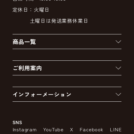
定休日：火曜日
土曜日は発送業務休業日
商品一覧
新着商品
ご利用案内
クーポン
お買い物の流れ
卸販売・大量注文
インフォーメーション
お支払いについて
アウトレットセール
会社案内
送料・配送について
SNS
特定商取引法の表示
ポイントについて
Instagram
YouTube
X
Facebook
LINE