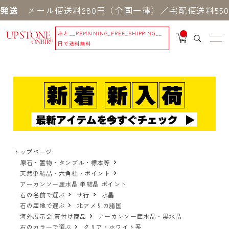
メール便送料280円（全国一律）／宅配便送料550円
あと
__REMAINING_FREE_SHIPPING__
__
IT
円で送料無料
M
_C
N
T_
_
トップページ
原石・置物・タンブル・標本等
天然単結晶・六角柱・ポイント
アーカンソー産水晶 単結晶 ポイント
石の名前で選ぶ
サ行
水晶
石の産地で選ぶ
北アメリカ諸国
海外展示会 買付け商品
アーカンソー産水晶・黒水晶
石のカラーで選ぶ
クリア・ホワイト系