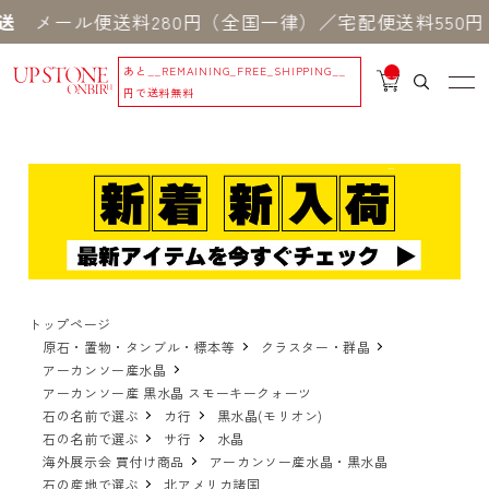
便送料280円（全国一律）／宅配便送料550円 ※一
あと
__REMAINING_FREE_SHIPPING__
__
IT
円で送料無料
M
_C
N
T_
_
トップページ
原石・置物・タンブル・標本等
クラスター・群晶
アーカンソー産水晶
アーカンソー産 黒水晶 スモーキークォーツ
石の名前で選ぶ
カ行
黒水晶(モリオン)
石の名前で選ぶ
サ行
水晶
海外展示会 買付け商品
アーカンソー産水晶・黒水晶
石の産地で選ぶ
北アメリカ諸国