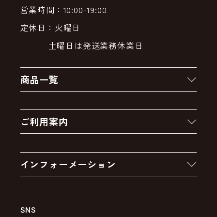
営業時間：10:00-19:00
定休日：火曜日
土曜日は発送業務休業日
商品一覧
新着商品
ご利用案内
クーポン
お買い物の流れ
卸販売・大量注文
インフォーメーション
お支払いについて
アウトレットセール
会社案内
送料・配送について
SNS
特定商取引法の表示
ポイントについて