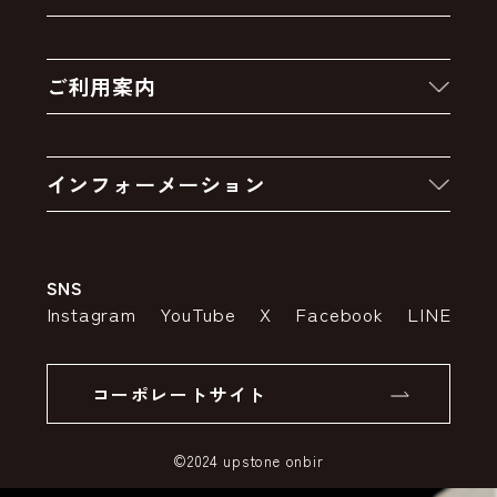
新着商品
ご利用案内
クーポン
お買い物の流れ
卸販売・大量注文
インフォーメーション
お支払いについて
アウトレットセール
会社案内
送料・配送について
SNS
特定商取引法の表示
ポイントについて
Instagram
YouTube
X
Facebook
LINE
個人情報の取り扱いについて
返品について
コーポレートサイト
SSLサーバー証明書とは
©2024 upstone onbir