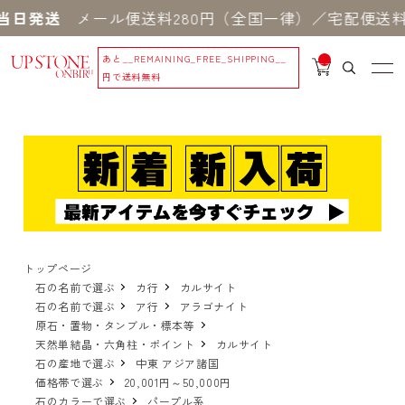
当日発送
メール便送料280円（全国一律）／宅配便送料5
あと
__REMAINING_FREE_SHIPPING__
__
IT
円で送料無料
M
_C
N
T_
_
トップページ
石の名前で選ぶ
カ行
カルサイト
石の名前で選ぶ
ア行
アラゴナイト
原石・置物・タンブル・標本等
天然単結晶・六角柱・ポイント
カルサイト
石の産地で選ぶ
中東 アジア諸国
価格帯で選ぶ
20,001円～50,000円
石のカラーで選ぶ
パープル系