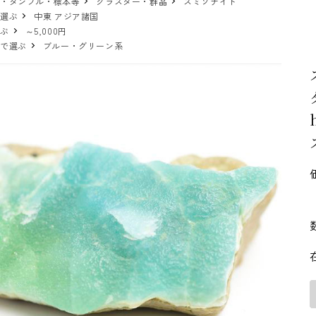
物・タンブル・標本等
クラスター・群晶
スミソナイト
で選ぶ
中東 アジア諸国
選ぶ
～5,000円
ーで選ぶ
ブルー・グリーン系