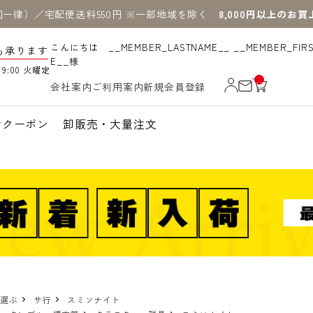
国一律）／宅配便送料550円 ※一部地域を除く
8,000円以上のお
こんにちは __MEMBER_LASTNAME__ __MEMBER_FIR
も承ります
E__様
19:00 火曜定
__
会社案内
ご利用案内
新規会員登録
IT
M
_C
N
クーポン
卸販売・大量注文
T_
_
で選ぶ
サ行
スミソナイト