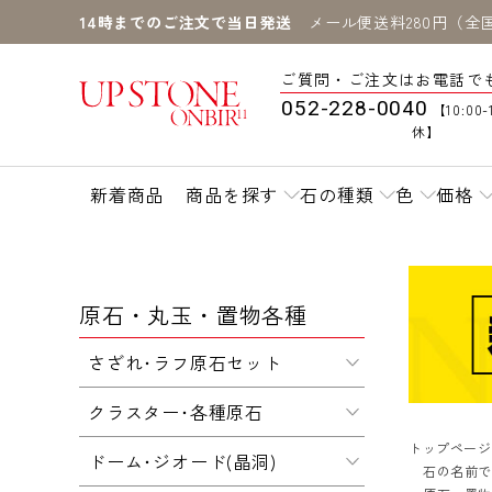
14時までのご注文で当日発送
メール便送料280円（全
ご質問・ご注文はお電話で
052-228-0040
【10:00-
休】
新着商品
商品を探す
石の種類
色
価格
原石・丸玉・置物各種
さざれ･ラフ原石セット
クラスター･各種原石
トップページ
ドーム･ジオード(晶洞)
石の名前