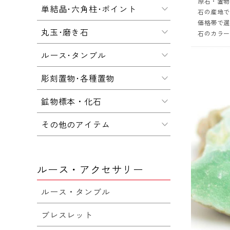
原石・置
単結晶･六角柱･ポイント
石の産地
価格帯で
丸玉･磨き石
石のカラ
ルース･タンブル
彫刻置物･各種置物
鉱物標本・化石
その他のアイテム
ルース・アクセサリー
ルース・タンブル
ブレスレット