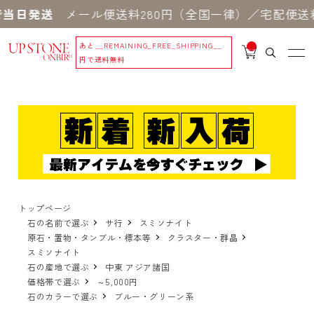
当日発送
メール便送料280円（全国一律）／宅配便送料
あと
__REMAINING_FREE_SHIPPING__
__
IT
円で送料無料
M
_C
N
T_
_
トップページ
石の名前で選ぶ
サ行
スミソナイト
原石・置物・タンブル・標本等
クラスター・群晶
スミソナイト
石の産地で選ぶ
中東 アジア諸国
価格帯で選ぶ
～5,000円
石のカラーで選ぶ
ブルー・グリーン系