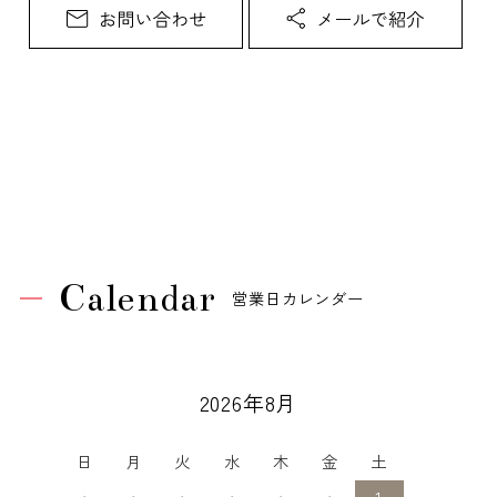
Calendar
営業日カレンダー
2026年8月
日
月
火
水
木
金
土
・
・
・
・
・
・
1