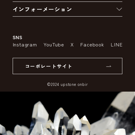
卸販売・大量注文
インフォーメーション
お支払いについて
アウトレットセール
会社案内
送料・配送について
SNS
特定商取引法の表示
ポイントについて
Instagram
YouTube
X
Facebook
LINE
個人情報の取り扱いについて
返品について
コーポレートサイト
SSLサーバー証明書とは
©2024 upstone onbir