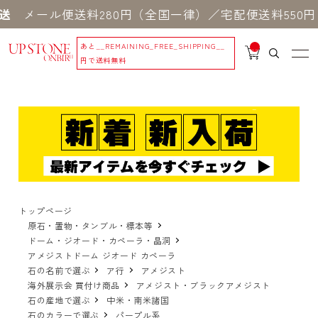
ル便送料280円（全国一律）／宅配便送料550円 ※
あと
__REMAINING_FREE_SHIPPING__
__
IT
円で送料無料
M
_C
N
T_
_
トップページ
原石・置物・タンブル・標本等
ドーム・ジオード・カペーラ・晶洞
アメジストドーム ジオード カペーラ
石の名前で選ぶ
ア行
アメジスト
海外展示会 買付け商品
アメジスト・ブラックアメジスト
石の産地で選ぶ
中米・南米諸国
石のカラーで選ぶ
パープル系