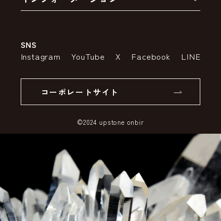
お支払いについて
アウトレットセール
会社案内
送料・配送について
SNS
特定商取引法の表示
ポイントについて
Instagram
YouTube
X
Facebook
LINE
個人情報の取り扱いについて
返品について
コーポレートサイト
SSLサーバー証明書とは
©2024 upstone onbir