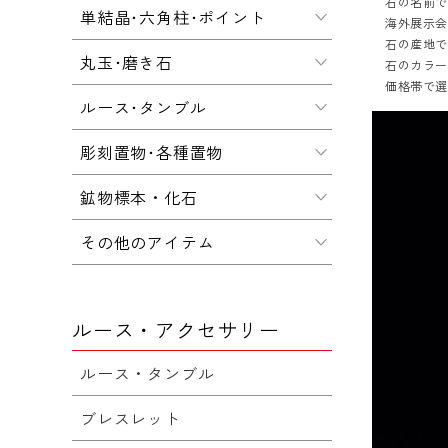
石の名前
単結晶･六角柱･ポイント
海外展示会
石の産地
丸玉･磨き石
石のカラ
価格帯で
ルース･タンブル
彫刻置物･各種置物
鉱物標本・化石
その他のアイテム
ルース・アクセサリー
ルース・タンブル
ブレスレット