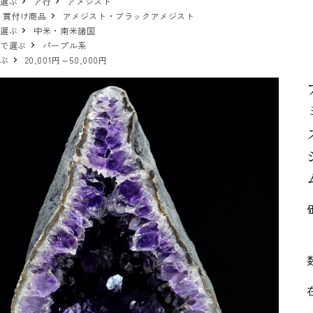
で選ぶ
ア行
アメジスト
 買付け商品
アメジスト・ブラックアメジスト
で選ぶ
中米・南米諸国
ーで選ぶ
パープル系
選ぶ
20,001円～50,000円