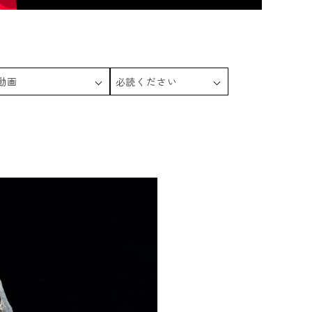
動画
必読ください