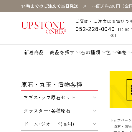
14時までのご注文で当日発送
メール便送料280円（全
ご質問・ご注文はお電話で
052-228-0040
【10:00-
休】
新着商品
商品を探す
石の種類
色
価格
原石・丸玉・置物各種
さざれ･ラフ原石セット
クラスター･各種原石
トップページ
ドーム･ジオード(晶洞)
原石・置