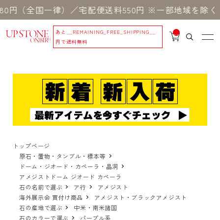
全国一律）／宅配便送料550円 ※一部地域を除く
8,
あと
__REMAINING_FREE_SHIPPING__
__
IT
円で送料無料
M
_C
N
T_
_
トップページ
原石・置物・タンブル・標本等
ドーム・ジオード・カペーラ・晶洞
アメジストドーム ジオード カペーラ
石の名前で選ぶ
ア行
アメジスト
海外展示会 買付け商品
アメジスト・ブラックアメジスト
石の産地で選ぶ
中米・南米諸国
石のカラーで選ぶ
パープル系