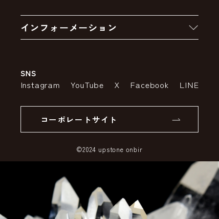
お買い物の流れ
卸販売・大量注文
インフォーメーション
お支払いについて
アウトレットセール
会社案内
送料・配送について
SNS
特定商取引法の表示
ポイントについて
Instagram
YouTube
X
Facebook
LINE
個人情報の取り扱いについて
返品について
コーポレートサイト
SSLサーバー証明書とは
©2024 upstone onbir