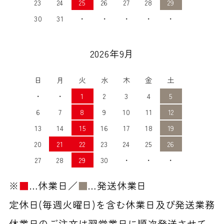
23
24
25
26
27
28
29
30
31
・
・
・
・
・
2026年9月
日
月
火
水
木
金
土
・
・
1
2
3
4
5
6
7
8
9
10
11
12
13
14
15
16
17
18
19
20
21
22
23
24
25
26
27
28
29
30
・
・
・
※
■
…休業日／
■
…発送休業日
定休日(毎週火曜日)を含む休業日及び発送業務
休業日のご注文は翌営業日に順次発送させて