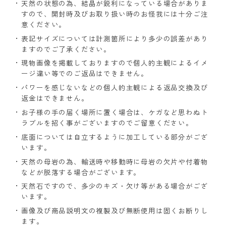
天然の状態の為、結晶が鋭利になっている場合がありま
すので、開封時及びお取り扱い時のお怪我には十分ご注
意ください。
表記サイズについては計測箇所により多少の誤差があり
ますのでご了承ください。
現物画像を掲載しておりますので個人的主観によるイメ
ージ違い等でのご返品はできません。
パワーを感じないなどの個人的主観による返品交換及び
返金はできません。
お子様の手の届く場所に置く場合は、ケガなど思わぬト
ラブルを招く事がございますのでご留意ください。
底面については自立するように加工している部分がござ
います。
天然の母岩の為、輸送時や移動時に母岩の欠片や付着物
などが脱落する場合がございます。
天然石ですので、多少のキズ・欠け等がある場合がござ
います。
画像及び商品説明文の複製及び無断使用は固くお断りし
ます。