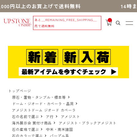
0円以上のお買上げで送料無料
14時までの
あと
__REMAINING_FREE_SHIPPING__
__
IT
円で送料無料
M
_C
N
T_
_
トップページ
原石・置物・タンブル・標本等
ドーム・ジオード・カペーラ・晶洞
アメジストドーム ジオード カペーラ
石の名前で選ぶ
ア行
アメジスト
海外展示会 買付け商品
アメジスト・ブラックアメジスト
石の産地で選ぶ
中米・南米諸国
石のカラーで選ぶ
パープル系