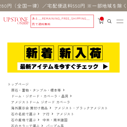
全国一律）／宅配便送料550円 ※一部地域を除く
8,0
あと
__REMAINING_FREE_SHIPPING__
__
IT
円で送料無料
M
_C
N
T_
_
トップページ
原石・置物・タンブル・標本等
ドーム・ジオード・カペーラ・晶洞
アメジストドーム ジオード カペーラ
海外展示会 買付け商品
アメジスト・ブラックアメジスト
石の名前で選ぶ
ア行
アメジスト
石の産地で選ぶ
中米・南米諸国
石のカラーで選ぶ
パープル系