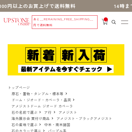
円以上のお買上げで送料無料
14時までのご
あと
__REMAINING_FREE_SHIPPING__
__
IT
円で送料無料
M
_C
N
T_
_
トップページ
原石・置物・タンブル・標本等
ドーム・ジオード・カペーラ・晶洞
アメジストドーム ジオード カペーラ
石の名前で選ぶ
ア行
アメジスト
海外展示会 買付け商品
アメジスト・ブラックアメジスト
石の産地で選ぶ
中米・南米諸国
石のカラーで選ぶ
パープル系