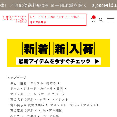
宅配便送料550円 ※一部地域を除く
8,000円以上の
あと
__REMAINING_FREE_SHIPPING__
__
IT
円で送料無料
M
_C
N
T_
_
トップページ
原石・置物・タンブル・標本等
ドーム・ジオード・カペーラ・晶洞
アメジストドーム ジオード カペーラ
石の名前で選ぶ
ア行
アメジスト
海外展示会 買付け商品
アメジスト・ブラックアメジスト
石の産地で選ぶ
中米・南米諸国
石のカラーで選ぶ
パープル系