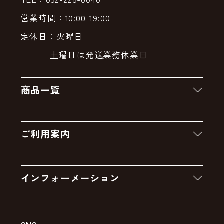
営業時間：10:00-19:00
定休日：火曜日
土曜日は発送業務休業日
商品一覧
新着商品
ご利用案内
クーポン
お買い物の流れ
卸販売・大量注文
インフォーメーション
お支払いについて
アウトレットセール
会社案内
送料・配送について