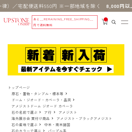
宅配便送料550円 ※一部地域を除く
8,000円以上の
あと
__REMAINING_FREE_SHIPPING__
__
IT
円で送料無料
M
_C
N
T_
_
トップページ
原石・置物・タンブル・標本等
ドーム・ジオード・カペーラ・晶洞
アメジストドーム ジオード カペーラ
石の名前で選ぶ
ア行
アメジスト
海外展示会 買付け商品
アメジスト・ブラックアメジスト
石の産地で選ぶ
中米・南米諸国
石のカラーで選ぶ
パープル系