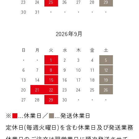
23
24
25
26
27
28
29
30
31
・
・
・
・
・
2026年9月
日
月
火
水
木
金
土
・
・
1
2
3
4
5
6
7
8
9
10
11
12
13
14
15
16
17
18
19
20
21
22
23
24
25
26
27
28
29
30
・
・
・
※
■
…休業日／
■
…発送休業日
定休日(毎週火曜日)を含む休業日及び発送業務
休業日のご注文は翌営業日に順次発送させて