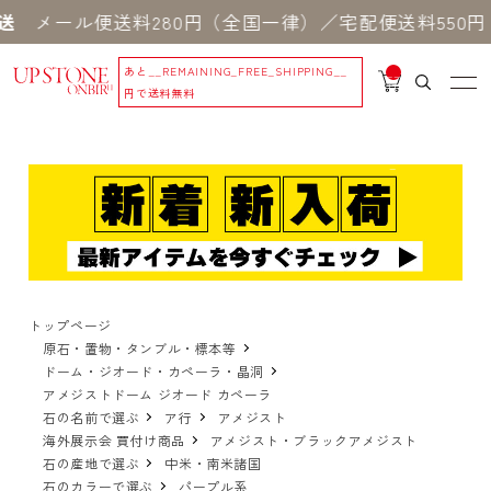
ル便送料280円（全国一律）／宅配便送料550円 ※
あと
__REMAINING_FREE_SHIPPING__
__
IT
円で送料無料
M
_C
N
T_
_
トップページ
原石・置物・タンブル・標本等
ドーム・ジオード・カペーラ・晶洞
アメジストドーム ジオード カペーラ
石の名前で選ぶ
ア行
アメジスト
海外展示会 買付け商品
アメジスト・ブラックアメジスト
石の産地で選ぶ
中米・南米諸国
石のカラーで選ぶ
パープル系