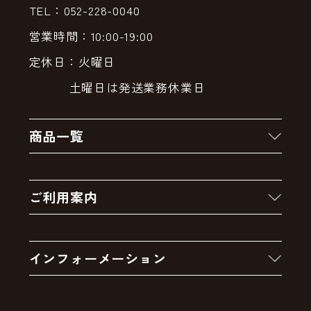
TEL：052-228-0040
営業時間：10:00-19:00
定休日：火曜日
土曜日は発送業務休業日
商品一覧
新着商品
ご利用案内
クーポン
お買い物の流れ
卸販売・大量注文
インフォーメーション
お支払いについて
アウトレットセール
会社案内
送料・配送について