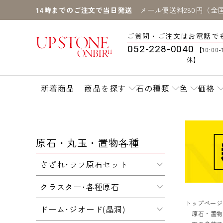
14時までのご注文で当日発送
メール便送料280円（全
ご質問・ご注文はお電話で
052-228-0040
【10:00-
休】
新着商品
商品を探す
石の種類
色
価格
原石・丸玉・置物各種
さざれ･ラフ原石セット
クラスター･各種原石
トップページ
ドーム･ジオード(晶洞)
原石・置