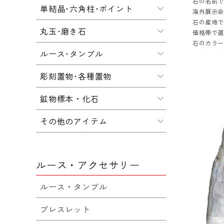
石の名前
単結晶･六角柱･ポイント
海外展示会
石の産地
丸玉･磨き石
価格帯で
石のカラ
ルース･タンブル
彫刻置物･各種置物
鉱物標本・化石
その他のアイテム
ルース・アクセサリー
ルース・タンブル
ブレスレット