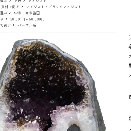
で選ぶ
ア行
アメジスト
 買付け商品
アメジスト・ブラックアメジスト
で選ぶ
中米・南米諸国
選ぶ
20,001円～50,000円
ーで選ぶ
パープル系