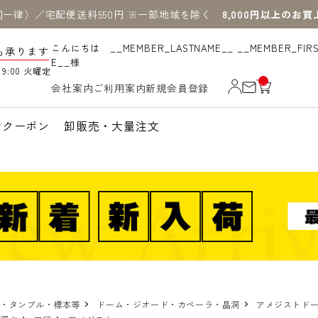
国一律）／宅配便送料550円 ※一部地域を除く
8,000円以上のお
こんにちは __MEMBER_LASTNAME__ __MEMBER_FIR
も承ります
E__様
19:00 火曜定
__
会社案内
ご利用案内
新規会員登録
IT
M
_C
N
クーポン
卸販売・大量注文
T_
_
物・タンブル・標本等
ドーム・ジオード・カペーラ・晶洞
アメジストドー