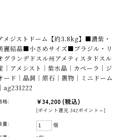
アメジストドーム【約3.8kg】■濃紫・
美麗結晶■小さめサイズ■ブラジル・リ
オグランデドスル州アメティスタドスル
産｜アメシスト｜紫水晶｜カペーラ｜ジ
オード｜晶洞｜原石｜置物｜ミニドーム
｜ag231222
¥34,200
(税込)
価格:
[ポイント還元 342ポイント～]
数量:
個