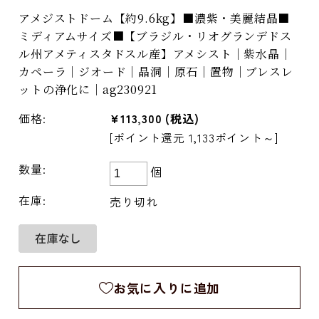
アメジストドーム【約9.6kg】■濃紫・美麗結晶■
ミディアムサイズ■【ブラジル・リオグランデドス
ル州アメティスタドスル産】アメシスト｜紫水晶｜
カペーラ｜ジオード｜晶洞｜原石｜置物｜ブレスレ
ットの浄化に｜ag230921
価格:
¥113,300
(税込)
[ポイント還元 1,133ポイント～]
数量:
個
在庫:
売り切れ
お気に入りに追加