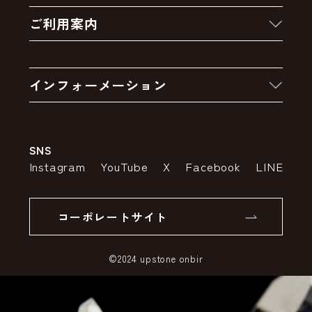
ご利用案内
クーポン
お買い物の流れ
卸販売・大量注文
インフォーメーション
お支払いについて
アウトレットセール
会社案内
送料・配送について
SNS
特定商取引法の表示
ポイントについて
Instagram
YouTube
X
Facebook
LINE
個人情報の取り扱いについて
返品について
コーポレートサイト
SSLサーバー証明書とは
©2024 upstone onbir