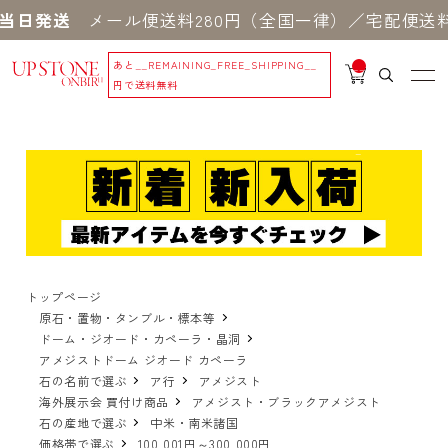
当日発送
メール便送料280円（全国一律）／宅配便送料5
あと
__REMAINING_FREE_SHIPPING__
__
IT
円で送料無料
M
_C
N
T_
_
トップページ
原石・置物・タンブル・標本等
ドーム・ジオード・カペーラ・晶洞
アメジストドーム ジオード カペーラ
石の名前で選ぶ
ア行
アメジスト
海外展示会 買付け商品
アメジスト・ブラックアメジスト
石の産地で選ぶ
中米・南米諸国
価格帯で選ぶ
100,001円～300,000円