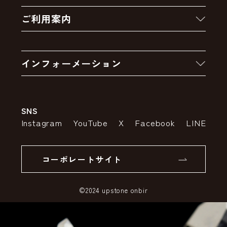
新着商品
ご利用案内
クーポン
お買い物の流れ
卸販売・大量注文
インフォーメーション
お支払いについて
アウトレットセール
会社案内
送料・配送について
SNS
特定商取引法の表示
ポイントについて
Instagram
YouTube
X
Facebook
LINE
個人情報の取り扱いについて
返品について
コーポレートサイト
SSLサーバー証明書とは
©2024 upstone onbir