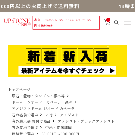
0円以上のお買上げで送料無料
14時までの
あと
__REMAINING_FREE_SHIPPING__
__
IT
円で送料無料
M
_C
N
T_
_
トップページ
原石・置物・タンブル・標本等
ドーム・ジオード・カペーラ・晶洞
アメジストドーム ジオード カペーラ
石の名前で選ぶ
ア行
アメジスト
海外展示会 買付け商品
アメジスト・ブラックアメジスト
石の産地で選ぶ
中米・南米諸国
価格帯で選ぶ
50,001円～100,000円