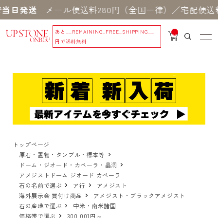
メール便送料280円（全国一律）／宅配便送料550円
あと
__REMAINING_FREE_SHIPPING__
__
IT
円で送料無料
M
_C
N
T_
_
トップページ
原石・置物・タンブル・標本等
ドーム・ジオード・カペーラ・晶洞
アメジストドーム ジオード カペーラ
石の名前で選ぶ
ア行
アメジスト
海外展示会 買付け商品
アメジスト・ブラックアメジスト
石の産地で選ぶ
中米・南米諸国
価格帯で選ぶ
300,001円～