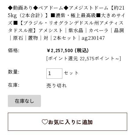
◆動画あり◆ペアドーム◆アメジストドーム【約21
5kg（2本合計）】■濃紫・極上最高級■大きめサイ
ズ■【ブラジル・リオグランデドスル州アメティス
タドスル産】アメシスト｜紫水晶｜カペーラ｜晶洞
｜原石｜置物｜対｜2本セット｜ag230147
価格:
¥2,257,500
(税込)
[ポイント還元 22,575ポイント～]
数量:
セット
在庫:
売り切れ
お気に入りに追加