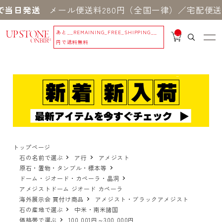
当日発送
メール便送料280円（全国一律）／宅配便送料
あと
__REMAINING_FREE_SHIPPING__
__
IT
円で送料無料
M
_C
N
T_
_
トップページ
石の名前で選ぶ
ア行
アメジスト
原石・置物・タンブル・標本等
ドーム・ジオード・カペーラ・晶洞
アメジストドーム ジオード カペーラ
海外展示会 買付け商品
アメジスト・ブラックアメジスト
石の産地で選ぶ
中米・南米諸国
価格帯で選ぶ
100,001円～300,000円