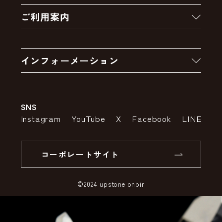
ご利用案内
クーポン
お買い物の流れ
卸販売・大量注文
インフォーメーション
お支払いについて
アウトレットセール
会社案内
送料・配送について
SNS
特定商取引法の表示
ポイントについて
Instagram
YouTube
X
Facebook
LINE
個人情報の取り扱いについて
返品について
コーポレートサイト
SSLサーバー証明書とは
©2024 upstone onbir