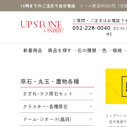
14時までのご注文で当日発送
メール便送料280円（全
ご質問・ご注文はお電話で
052-228-0040
【10:00-
休】
新着商品
商品を探す
石の種類
色
価格
原石・丸玉・置物各種
さざれ･ラフ原石セット
クラスター･各種原石
トップページ
ドーム･ジオード(晶洞)
石の名前