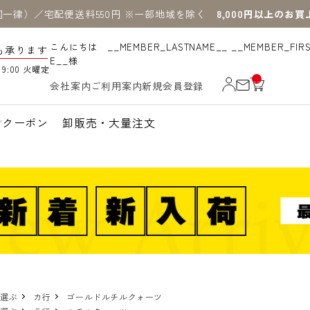
国一律）／宅配便送料550円 ※一部地域を除く
8,000円以上のお
こんにちは __MEMBER_LASTNAME__ __MEMBER_FIR
も承ります
E__様
19:00 火曜定
__
会社案内
ご利用案内
新規会員登録
IT
M
_C
N
クーポン
卸販売・大量注文
T_
_
で選ぶ
カ行
ゴールドルチルクォーツ