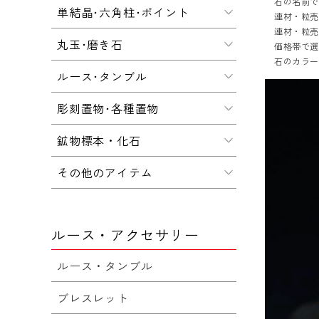
石の名前
単結晶･六角柱･ポイント
連材・粒
連材・粒
丸玉･磨き石
価格帯で
石のカラ
ルース･タンブル
彫刻置物･各種置物
鉱物標本・化石
その他のアイテム
ルース・アクセサリー
ルース・タンブル
ブレスレット