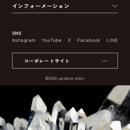
インフォーメーション
お支払いについて
アウトレットセール
会社案内
送料・配送について
SNS
特定商取引法の表示
ポイントについて
Instagram
YouTube
X
Facebook
LINE
個人情報の取り扱いについて
返品について
コーポレートサイト
SSLサーバー証明書とは
©2024 upstone onbir