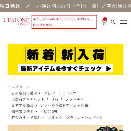
当日発送
メール便送料280円（全国一律）／宅配便送料5
あと
__REMAINING_FREE_SHIPPING__
__
IT
円で送料無料
M
_C
N
T_
_
トップページ
石の名前で選ぶ
タ行
テラヘルツ
天然石ブレスレット
タ行
テラヘルツ
おすすめ商品
テラヘルツ鉱石アイテム各種
価格帯で選ぶ
～5,000円
石のカラーで選ぶ
ブラック・ブラウン・シルバー系