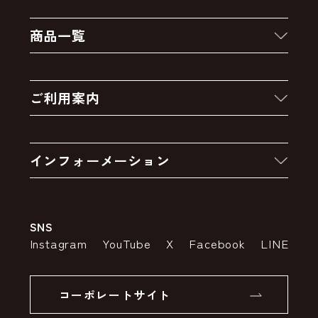
商品一覧
新着商品
ご利用案内
クーポン
お買い物の流れ
卸販売・大量注文
インフォーメーション
お支払いについて
アウトレットセール
会社案内
送料・配送について
SNS
特定商取引法の表示
ポイントについて
Instagram
YouTube
X
Facebook
LINE
個人情報の取り扱いについて
返品について
コーポレートサイト
SSLサーバー証明書とは