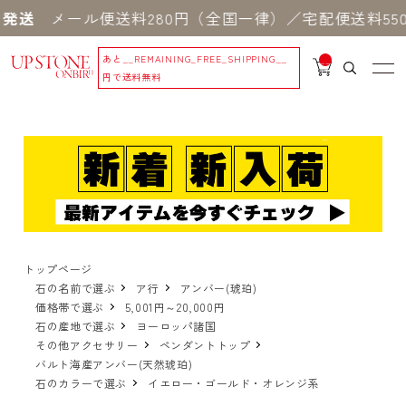
メール便送料280円（全国一律）／宅配便送料550円
あと
__REMAINING_FREE_SHIPPING__
__
IT
円で送料無料
M
_C
N
T_
_
トップページ
石の名前で選ぶ
ア行
アンバー(琥珀)
価格帯で選ぶ
5,001円～20,000円
石の産地で選ぶ
ヨーロッパ諸国
その他アクセサリー
ペンダントトップ
バルト海産アンバー(天然琥珀)
石のカラーで選ぶ
イエロー・ゴールド・オレンジ系