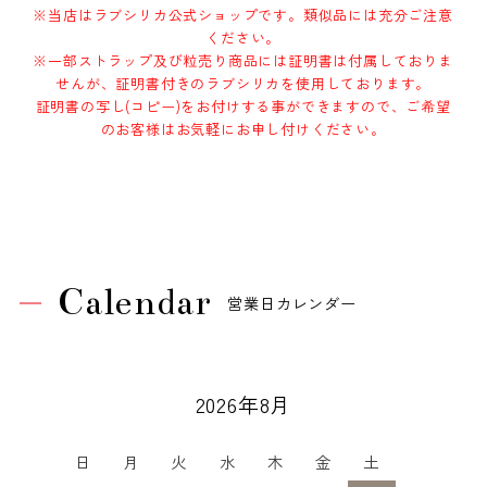
※当店はラブシリカ公式ショップです。類似品には充分ご注意
ください。
※一部ストラップ及び粒売り商品には証明書は付属しておりま
せんが、証明書付きのラブシリカを使用しております。
証明書の写し(コピー)をお付けする事ができますので、ご希望
のお客様はお気軽にお申し付けください。
Calendar
営業日カレンダー
2026年8月
日
月
火
水
木
金
土