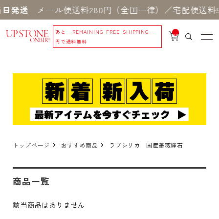
日発送
メール便送料280円（全国一律）／宅配便送料5
あと
__REMAINING_FREE_SHIPPING__
__
IT
円で送料無料
M
_C
N
T_
_
トップページ
おすすめ商品
ラブシリカ 国産薔薇輝石
商品一覧
該当商品はありません