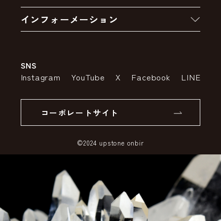
お買い物の流れ
卸販売・大量注文
インフォーメーション
お支払いについて
アウトレットセール
会社案内
送料・配送について
SNS
特定商取引法の表示
ポイントについて
Instagram
YouTube
X
Facebook
LINE
個人情報の取り扱いについて
返品について
コーポレートサイト
SSLサーバー証明書とは
©2024 upstone onbir